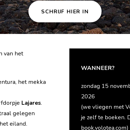
SCHRIJF HIER IN
en van het
WANNEER?
ntura, het mekka
zondag 15 novemb
2026
rfdorpje
Lajares
.
(we vliegen met Vol
traal gelegen
je zelf te boeken. 
het eiland.
book.volotea.com)