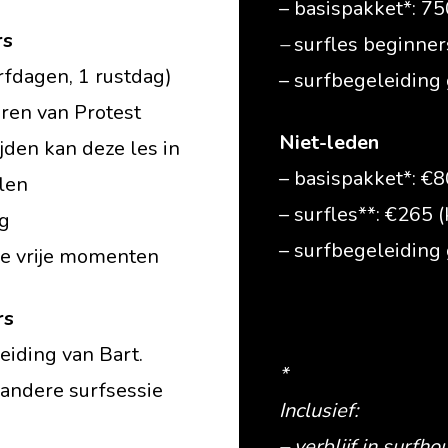
– basispakket*: 75
rs
–
surfles beginner
urfdagen, 1 rustdag)
– surfbegeleiding 
oren van Protest
Niet-leden
jden kan deze les in
– basispakket*: €
len
– surfles**: €265 
ag
– surfbegeleiding 
 de vrije momenten
rs
eiding van Bart.
*
andere surfsessie
Inclusief:
– verblijf in surfho