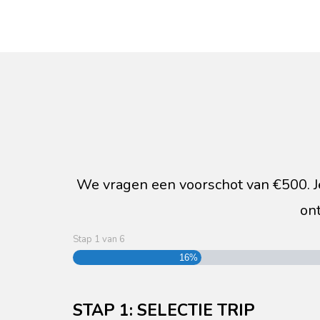
We vragen een voorschot van €500. Je i
on
Stap
1
van
6
16%
STAP 1: SELECTIE TRIP