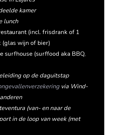
gedeelde kamer
e lunch
estaurant (incl. frisdrank of 1
(glas wijn of bier)
de surfhouse (surffood aka BBQ,
eleiding op de daguitstap
 ongevallenverzekering
via Wind-
aanderen
rteventura (van- en naar de
port in de loop van week (met