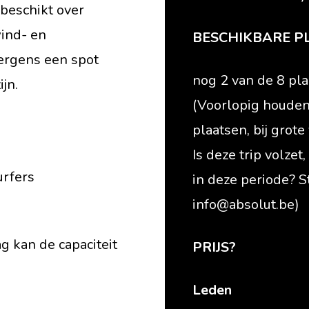
beschikt over
wind- en
BESCHIKBARE P
 ergens een spot
nog 2 van de 8 pl
jn.
(Voorlopig houden
plaatsen, bij grot
Is deze trip volzet
urfers
in deze periode? S
info@absolut.be)
g kan de capaciteit
PRIJS?
Leden