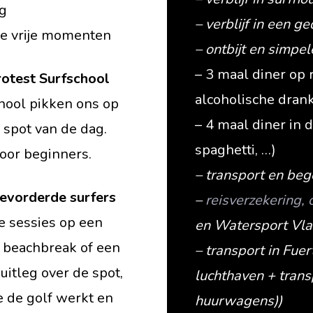
ag
– verblijf in een 
 de vrije momenten
– ontbijt en simpel
– 3 maal diner op r
rotest Surfschool
alcoholische drank 
chool pikken ons op
– 4 maal diner in 
e spot van de dag.
spaghetti, …)
voor beginners.
– transport en beg
gevorderde surfers
–
reisverzekering,
de sessies op een
en Watersport Vl
 beachbreak of een
– transport in Fue
 uitleg over de spot,
luchthaven + trans
oe de golf werkt en
huurwagens))