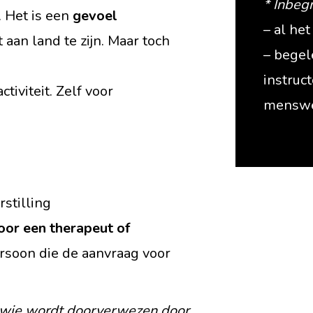
* Inbeg
. Het is een
gevoel
– al he
t aan land te zijn. Maar toch
– begel
instruc
tiviteit. Zelf voor
menswe
stilling
or een therapeut of
persoon die de aanvraag voor
r wie wordt doorverwezen door