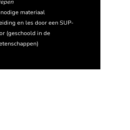
repen
t nodige materiaal
eiding en les door een SUP-
tor (geschoold in de
tenschappen)