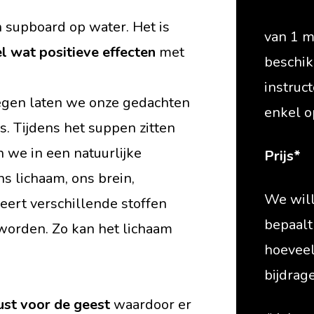
 supboard op water. Het is
van 1 m
l wat positieve effecten
met
beschik
instruct
egen laten we onze gedachten
enkel o
s. Tijdens het suppen zitten
 we in een natuurlijke
Prijs*
ns lichaam, ons brein,
We wille
eert verschillende stoffen
bepaalt
worden. Zo kan het lichaam
hoeveel 
bijdrag
st voor de geest
waardoor er