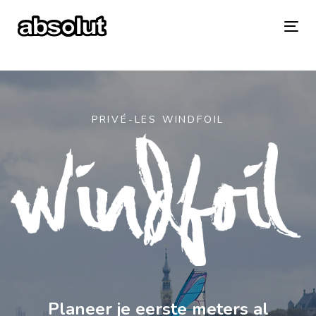
Skip
Skip
links
to
To
primary
na
navigation
Skip
PRIVÉ-LES
WINDFOIL
to
content
Planeer je eerste meters al