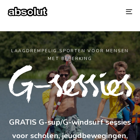
Skip
Skip
links
to
To
primary
na
navigation
Skip
LAAGDREMPELIG
SPORTEN
VOOR
MENSEN
MET
BEPERKING
to
content
GRATIS G-sup/G-windsurf sessies
voor scholen, jeugdbewegingen,