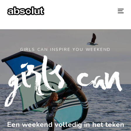
Skip
Skip
links
to
To
primary
na
navigation
Skip
GIRLS
CAN
INSPIRE
YOU
WEEKEND
to
content
Een weekend volledig in het teken