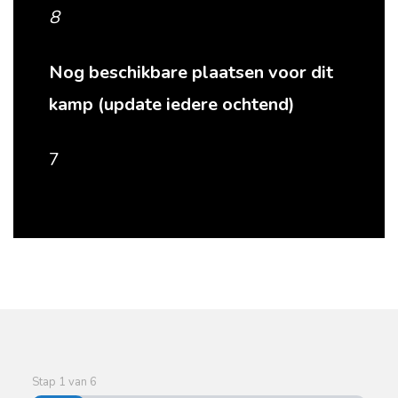
8
Nog beschikbare plaatsen voor dit
kamp (update iedere ochtend)
7
Stap
1
van
6