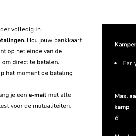
der volledig in.
etalingen
. Hou jouw bankkaart
Kampen
nt op het einde van de
 om direct te betalen.
Earl
f op het moment de betaling
vang je een
e-mail
met alle
Max. aa
ttest voor de mutualiteiten.
kamp
6