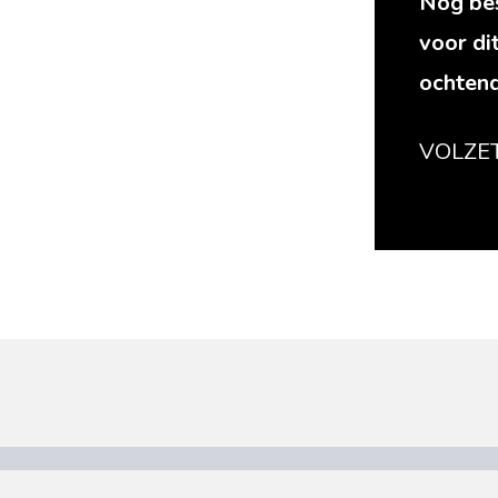
Nog bes
voor di
ochten
VOLZE