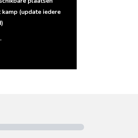
chikbare plaatsen
t kamp (update iedere
d)
T