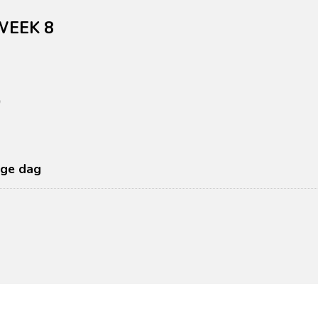
WEEK 8
)
dige dag