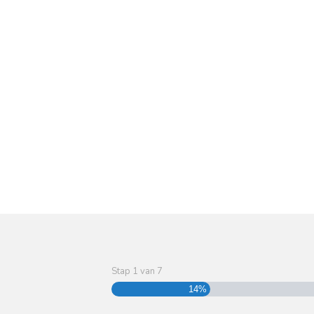
Stap
1
van
7
14%