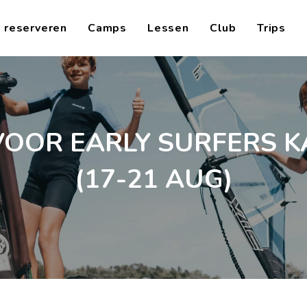
 reserveren
Camps
Lessen
Club
Trips
 VOOR EARLY SURFERS 
(17-21 AUG)