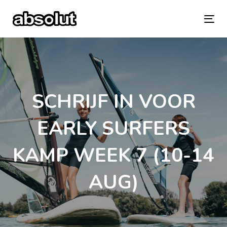
Skip
Skip
links
to
To
primary
na
navigation
Skip
SCHRIJF IN VOOR
to
content
EARLY SURFERS
KAMP WEEK 7 (10-14
AUG)