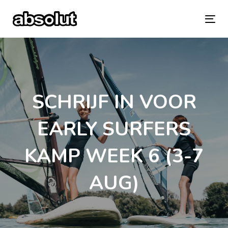
Skip
Skip
links
to
To
primary
na
navigation
Skip
SCHRIJF IN VOOR
to
content
EARLY SURFERS
KAMP WEEK 6 (3-7
AUG)