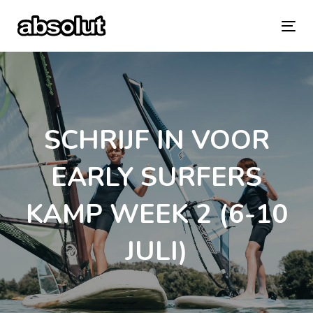
Skip
Skip
links
to
To
primary
na
navigation
Skip
SCHRIJF IN VOOR
to
content
EARLY SURFERS
KAMP WEEK 2 (6-10
JULI)